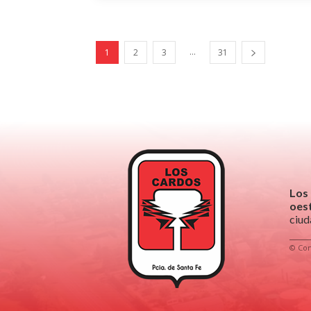
...
1
2
3
31
Los
oest
ciud
© Com