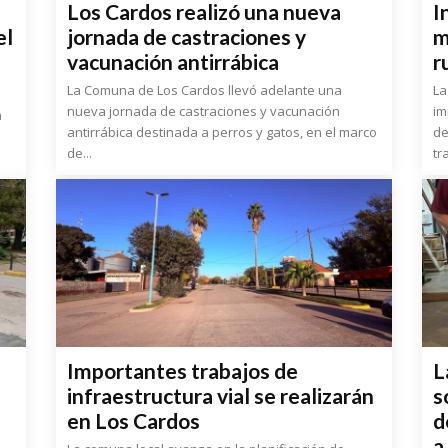
Los Cardos realizó una nueva
I
el
jornada de castraciones y
m
vacunación antirrábica
r
La Comuna de Los Cardos llevó adelante una
La
nueva jornada de castraciones y vacunación
im
a
antirrábica destinada a perros y gatos, en el marco
de
de...
tr
Importantes trabajos de
L
infraestructura vial se realizarán
s
en Los Cardos
d
a