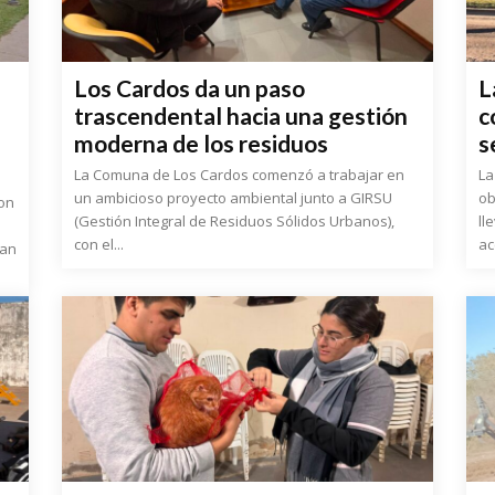
Los Cardos da un paso
L
trascendental hacia una gestión
c
moderna de los residuos
s
La Comuna de Los Cardos comenzó a trabajar en
La
un ambicioso proyecto ambiental junto a GIRSU
ob
on
(Gestión Integral de Residuos Sólidos Urbanos),
ll
con el...
ac
ban