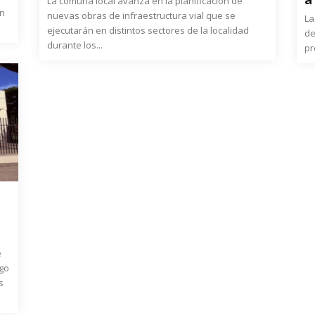
La comuna local avanza en la planificación de
ón
nuevas obras de infraestructura vial que se
La
ejecutarán en distintos sectores de la localidad
de
durante los...
pr
e
ngo
s