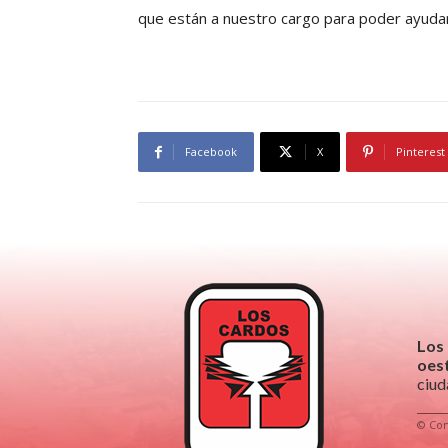
que están a nuestro cargo para poder ayudar
Facebook
X
Pinterest
Los
oest
ciud
© Com