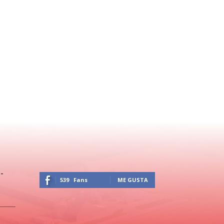
-
539
Fans
ME GUSTA