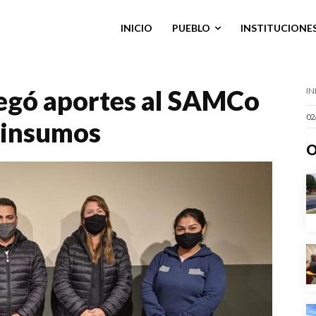
INICIO
PUEBLO
INSTITUCIONE
regó aportes al SAMCo
IN
02
 insumos
O