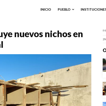
INICIO
PUEBLO
INSTITUCIONE
uye nuevos nichos en
IN
29
l
O