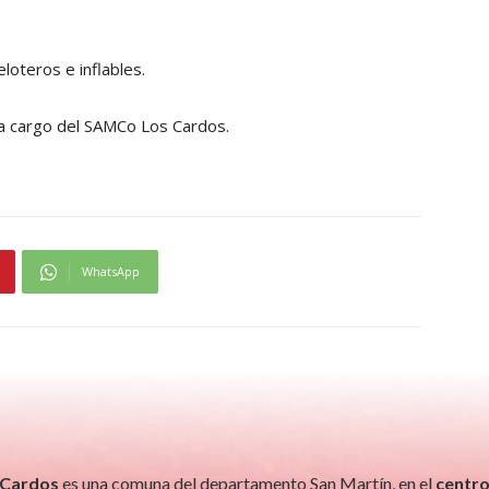
eloteros e inflables.
 a cargo del SAMCo Los Cardos.
WhatsApp
 Cardos
es una comuna del departamento San Martín, en el
centro