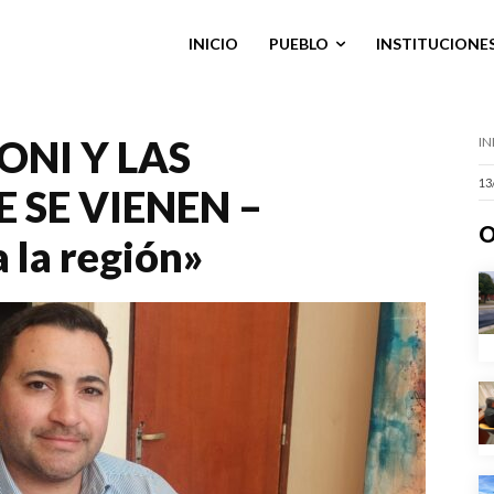
INICIO
PUEBLO
INSTITUCIONE
NI Y LAS
IN
13
 SE VIENEN –
O
 la región»